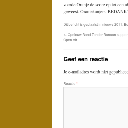
voerde Oranje de score op tot een ab
geweest. Oranjekanjers, BEDANK
Dit bericht is geplaatst in
nieuws 2011
. B
←
Opnieuw Band Zonder Banaan support, 
Open Air
Geef een reactie
Je e-mailadres wordt niet gepublice
Reactie
*