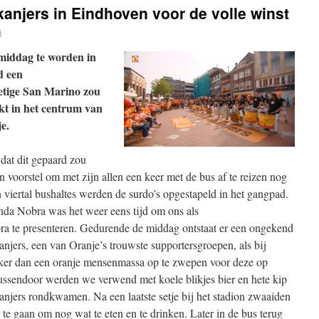
njers in Eindhoven voor de volle winst
s
gmiddag te worden in
d een
ietige San Marino zou
rkt in het centrum van
e.
at dit gepaard zou
n voorstel om met zijn allen een keer met de bus af te reizen nog
n viertal bushaltes werden de surdo’s opgestapeld in het gangpad.
a Nobra was het weer eens tijd om ons als
a te presenteren. Gedurende de middag ontstaat er een ongekend
jers, een van Oranje’s trouwste supportersgroepen, als bij
ker dan een oranje mensenmassa op te zwepen voor deze op
ssendoor werden we verwend met koele blikjes bier en hete kip
jers rondkwamen. Na een laatste setje bij het stadion zwaaiden
 te gaan om nog wat te eten en te drinken. Later in de bus terug