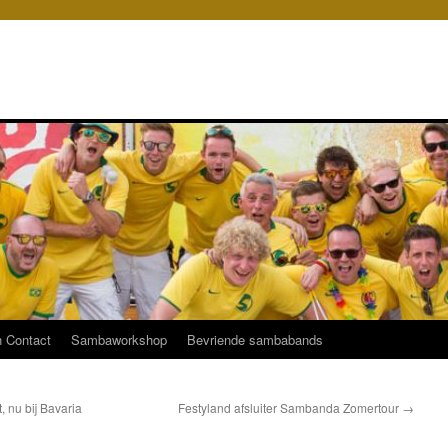
 Contact
Sambaworkshop
Bevriende sambabands
nu bij Bavaria
Festyland afsluiter Sambanda Zomertour
→