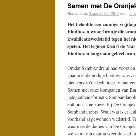
Samen met De Oranjeka
Geplaatst op
2 september 2011
door
Jori
Het beloofde een zonnige vrijda
Eindhoven waar Oranje die avon
kwalificatiewedstrijd tegen het n
spelen. Het legioen kleurt de Ma
Eindhoven langzaam geheel oranj
Omdat SambAndré al had voorzien d
gaan met de nodige biertjes, was zij
niet eens zo’n slecht idee. Vanaf ee
Samen met onze kompanen van Band
gelegenheidsformatie Sambandanobr
enthousiasme zowel bij De Oranjekan
Sambandanobra. Want wat is er leu
voorhand al gewonnen wedstrijd. Tu
waarmee de dames van De Oranjekan
we ze uit om daarna weer de stad in