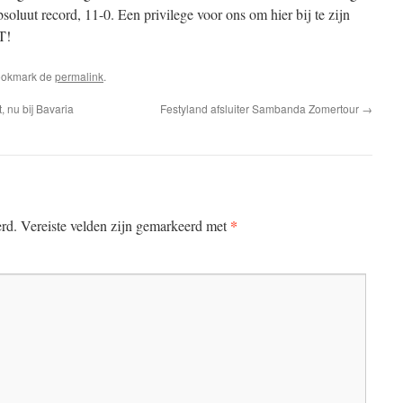
soluut record, 11-0. Een privilege voor ons om hier bij te zijn
T!
ookmark de
permalink
.
nu bij Bavaria
Festyland afsluiter Sambanda Zomertour
→
*
erd.
Vereiste velden zijn gemarkeerd met