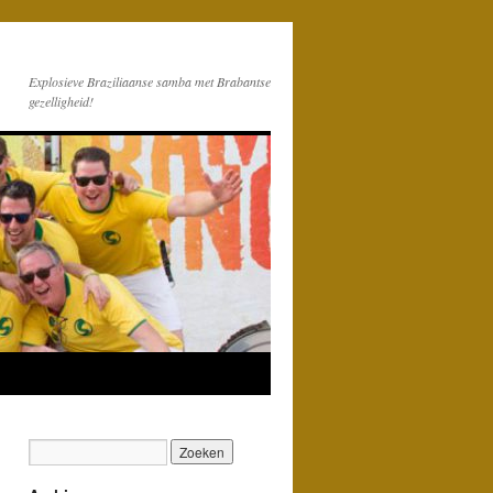
Explosieve Braziliaanse samba met Brabantse
gezelligheid!