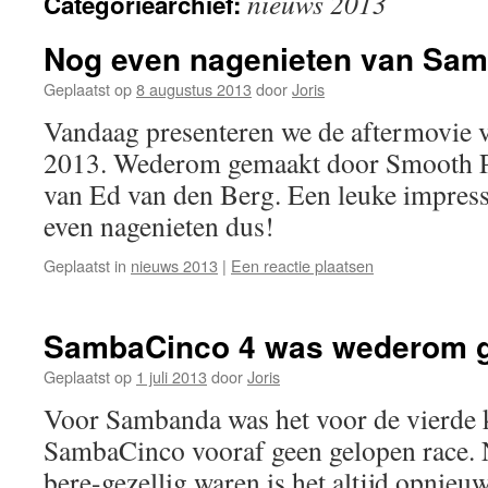
nieuws 2013
Categoriearchief:
Nog even nagenieten van Sam
Geplaatst op
8 augustus 2013
door
Joris
Vandaag presenteren we de aftermovie
2013. Wederom gemaakt door Smooth Pic
van Ed van den Berg. Een leuke impress
even nagenieten dus!
Geplaatst in
nieuws 2013
|
Een reactie plaatsen
SambaCinco 4 was wederom ge
Geplaatst op
1 juli 2013
door
Joris
Voor Sambanda was het voor de vierde 
SambaCinco vooraf geen gelopen race. N
bere-gezellig waren is het altijd opnie