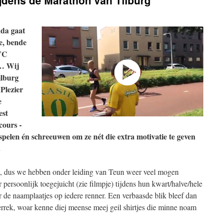
jdens de Marathon van Tilburg”
da gaat
e, bende
2˚C
t… Wij
ilburg
Plezier
e
est
cours -
spelen én schreeuwen om ze nét die extra motivatie te geven
.
 bij, dus we hebben onder leiding van Teun weer veel mogen
persoonlijk toegejuicht (zie filmpje) tijdens hun kwart/halve/hele
 de naamplaatjes op iedere renner. Een verbaasde blik bleef dan
verrek, woar kenne diej meense meej geil shirtjes die minne noam