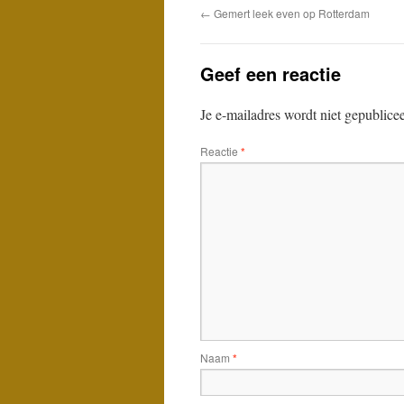
←
Gemert leek even op Rotterdam
Geef een reactie
Je e-mailadres wordt niet gepublice
Reactie
*
Naam
*