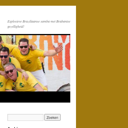
Explosieve Braziliaanse samba met Brabantse
gezelligheid!