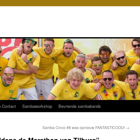
 Contact
Sambaworkshop
Bevriende sambabands
Samba Cinco #8 was opnieuw FANTASTICOOO!
→