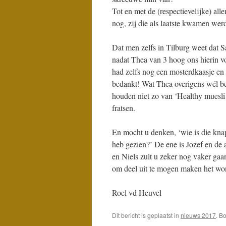
Tot en met de (respectievelijke) all
nog, zij die als laatste kwamen we
Dat men zelfs in Tilburg weet dat 
nadat Thea van 3 hoog ons hierin vo
had zelfs nog een mosterdkaasje e
bedankt! Wat Thea overigens wél b
houden niet zo van ‘Healthy muesli
fratsen.
En mocht u denken, ‘wie is die kna
heb gezien?’ De ene is Jozef en de 
en Niels zult u zeker nog vaker gaa
om deel uit te mogen maken het w
Roel vd Heuvel
Dit bericht is geplaatst in
nieuws 2017
. B