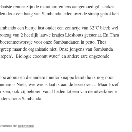
erlaatste renner zijn de marathonrenners aangemoedigd, sterker
rden door een haag van Sambanda leden over de streep getrokken.
Sambanda een biertje lust onder een zonnetje van 32˚C bleek wel
orzag van 2 heerlijk lauwe kratjes Lieshouts gerstenat. En Thea
n boerenmetworstje voor onze Sambandanen in petto. Thea
egreep maar de organisatie niet; Onze jongens van Sambanda
 repen’, ‘Biologic coconut water’ en andere rare ongezonde
ppe adonis en die andere minder knappe kerel die ik nog nooit
andere is Niels, wie wie is laat ik aan de lezer over… Maar Jozef
n zien, ook zij behoren vanaf heden tot een van de uitverkorene
onderschone Sambanda.
ookmark de
permalink
.