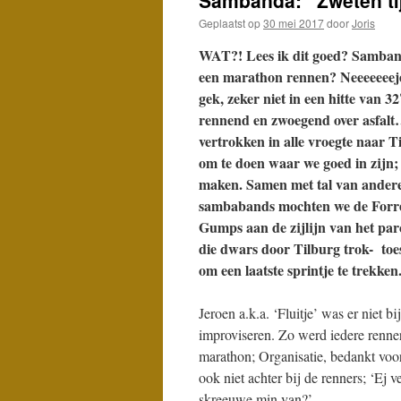
Sambanda: “Zweten ti
Geplaatst op
30 mei 2017
door
Joris
WAT?! Lees ik dit goed? Samban
een marathon rennen? Neeeeeeej
gek, zeker niet in een hitte van 3
rennend en zwoegend over asfal
vertrokken in alle vroegte naar T
om te doen waar we goed in zijn; 
maken. Samen met tal van ander
sambabands mochten we de Forr
Gumps aan de zijlijn van het par
die dwars door Tilburg trok- toe
om een laatste sprintje te trekken
Jeroen a.k.a. ‘Fluitje’ was er niet
improviseren. Zo werd iedere renner 
marathon; Organisatie, bedankt voor
ook niet achter bij de renners; ‘Ej 
skreeuwe min van?’