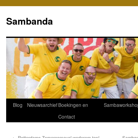
Sambanda
Spring
Blog
Nieuwsarchief
Boekingen en
Sambaworksho
naar
Contact
inhoud
←
Rotterdams Zomercarnaval wederom top!
Samban