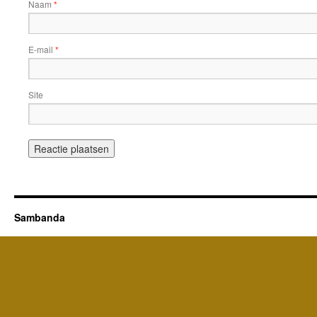
Naam
*
E-mail
*
Site
Sambanda