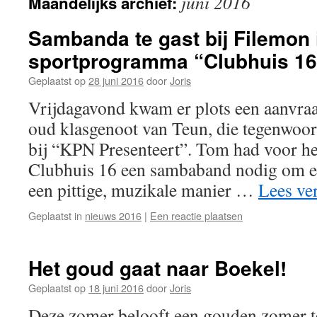
juni 2016
Maandelijks archief:
Sambanda te gast bij Filemon 
sportprogramma “Clubhuis 16
Geplaatst op
28 juni 2016
door
Joris
Vrijdagavond kwam er plots een aanvraa
oud klasgenoot van Teun, die tegenwoord
bij “KPN Presenteert”. Tom had voor h
Clubhuis 16 een sambaband nodig om e
een pittige, muzikale manier …
Lees ve
Geplaatst in
nieuws 2016
|
Een reactie plaatsen
Het goud gaat naar Boekel!
Geplaatst op
18 juni 2016
door
Joris
Deze zomer belooft een gouden zomer t