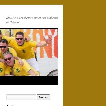
Explosieve Braziliaanse samba met Brabantse
gezelligheid!