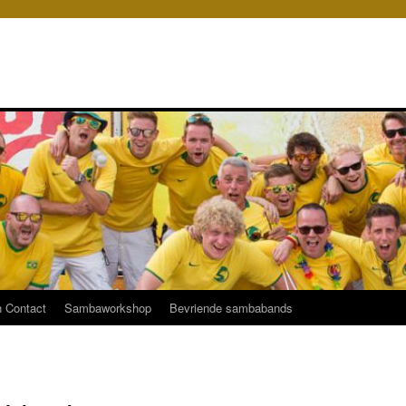
 Contact
Sambaworkshop
Bevriende sambabands