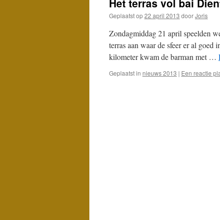
Het terras vol bai Dien
Geplaatst op
22 april 2013
door
Joris
Zondagmiddag 21 april speelden we 
terras aan waar de sfeer er al goed
kilometer kwam de barman met …
Geplaatst in
nieuws 2013
|
Een reactie pl